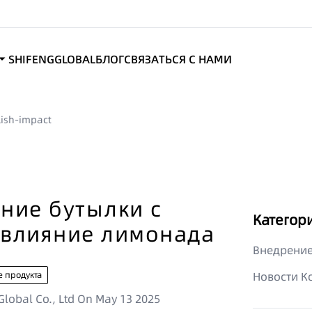
SHIFENGGLOBAL
БЛОГ
СВЯЗАТЬСЯ С НАМИ
lish-impact
ние бутылки с
Категор
 влияние лимонада
Внедрение
 продукта
Новости К
lobal Co., Ltd
On
May 13 2025