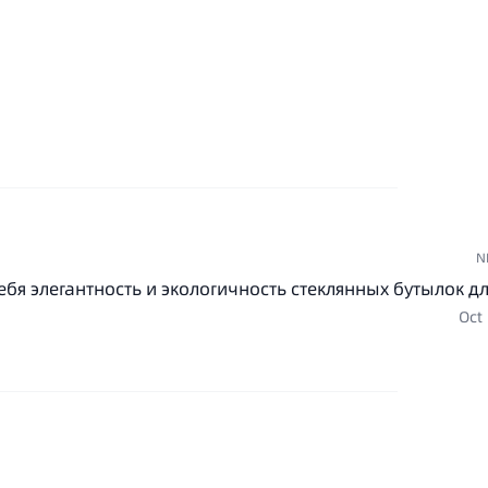
N
ебя элегантность и экологичность стеклянных бутылок д
Oct