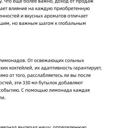
. Что еще более важно, доход от продаж
вает влияние на каждую приобретенную
ценностей и вкусных ароматов отличает
ьшим, но важным шагом к глобальным
е лимонадов. От освежающих сольных
их коктейлей, их адаптивность гарантирует,
имо от того, расслабляетесь ли вы после
остей, эти 330 мл бутылок добавляют
 событию. С помощью лимонада каждая
ли.
лимонад вырезал нишу, определенную