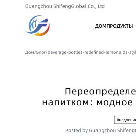
Guangzhou ShifengGlobal Co., Ltd
ДОМ
ПРОДУКТЫ
Дом
/
Блог
/
beverage-bottles-redefined-lemonaids-sty
Переопределе
напитком: модное
Внедрение
Posted by
Guangzhou ShifengG