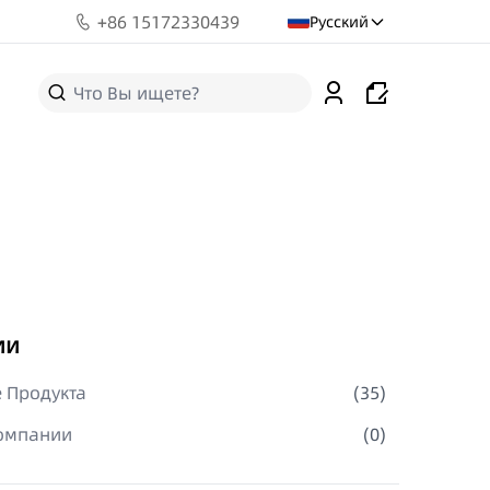
+
86 15172330439
Русский
ии
 Продукта
(
35
)
омпании
(
0
)