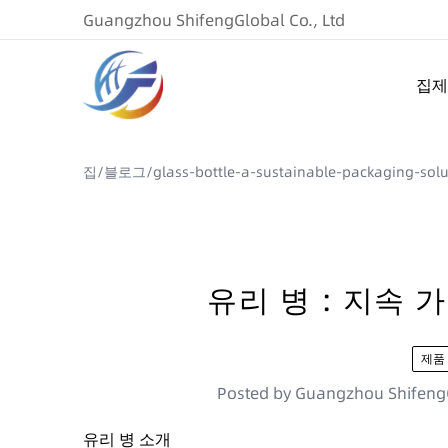
Guangzhou ShifengGlobal Co., Ltd
집
제
집
/
블로그
/
glass-bottle-a-sustainable-packaging-solu
유리 병 : 지속 
제품
Posted by
Guangzhou ShifengG
유리 병 소개