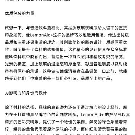
优质包装的力量
试想一下，与普通饮料瓶相比，高品质玻璃饮料瓶给人留下的直接
印象如何。像LemonAid+这样的品牌巧妙地运用包装，传达出优质
品质和注重环保生活的理念。其别致简约的瓶身设计，质感厚重优
雅，瞬间提升了饮料的感知价值。这种精心的设计使其在众多标准
塑料饮料瓶中脱颖而出，营造出一种持久耐用和精致考究的感觉。
光滑的标签，加上玻璃的通透感和厚重感，彰显着透明度以及对纯
净有机原料的承诺。这种做法确保消费者在品尝第一口之前，就能
感受到他们手中拿着的是一款用心打造、品质至上的产品。
为影响力和身份而设计
除了材料的选择，品牌的真正潜力还在于通过精心的设计释放。魔
力在于打造独具品牌特色的定制饮料瓶。LemonAid+ 的产品线以其
精妙的色彩交响乐，提供了一个绝佳的案例。鲜亮的绿色象征着青
柠，经典的金色代表着原汁原味的柠檬，而绯红则暗示着莓果的融