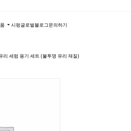
품
시펑글로벌
블로그
문의하기
펌프형 유리 세럼 용기 세트 (불투명 유리 재질)