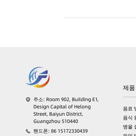
제품
주소
:
Room 902, Building E1,
Design Capital of Helong
음료 
Street, Baiyun District,
음식 
Guangzhou 510440
병을
핸드폰
:
86 15172330439
와인 