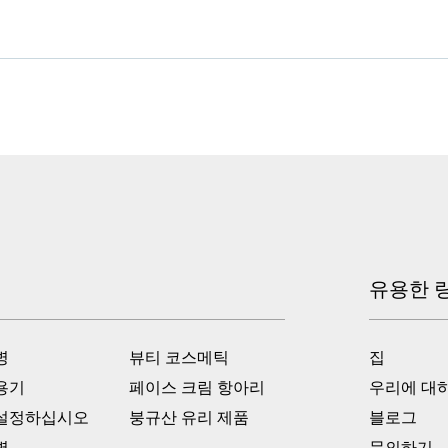
유용한 
병
뷰티 코스메틱
집
용기
페이스 크림 항아리
우리에 대
 설정하십시오
붕규산 유리 제품
블로그
병
문의하기