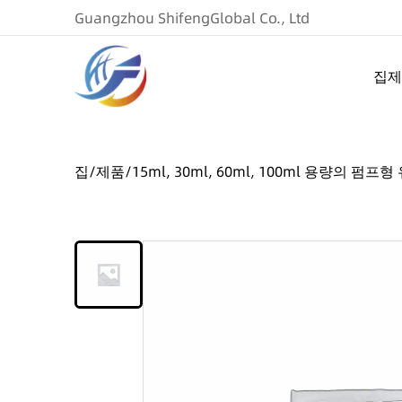
Guangzhou ShifengGlobal Co., Ltd
집
제
집
/
제품
/
15ml, 30ml, 60ml, 100ml 용량의 