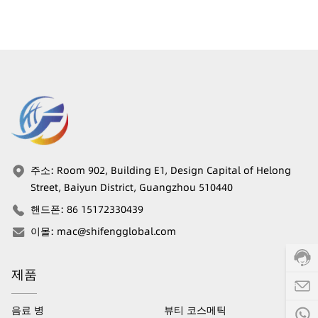
주소
:
Room 902, Building E1, Design Capital of Helong
Street, Baiyun District, Guangzhou 510440
핸드폰
:
86 15172330439
이몰
:
mac@shifengglobal.com
제품
음료 병
뷰티 코스메틱