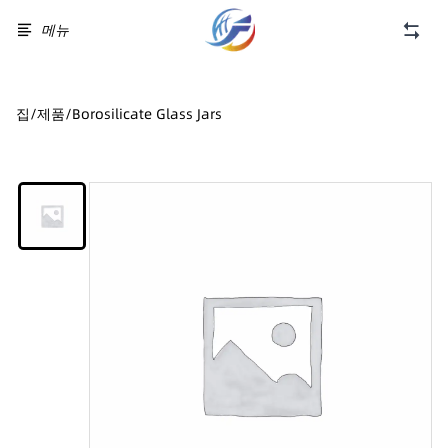
메뉴
집
/
제품
/
Borosilicate Glass Jars