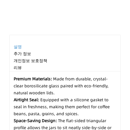
설명
추가 정보
개인정보 보호정책
리뷰
Premium Materials:
Made from durable, crystal-
clear borosilicate glass paired with eco-friendly,
natural wooden lids.
Airtight Seal:
Equipped with a silicone gasket to
seal in freshness, making them perfect for coffee
beans, pasta, grains, and spices.
Space-Saving Design:
The flat-sided triangular
profile allows the jars to sit neatly side-by-side or