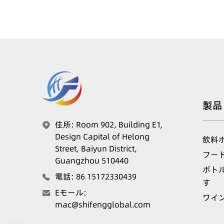
製品
住所
:
Room 902, Building E1,
Design Capital of Helong
飲料
Street, Baiyun District,
フー
Guangzhou 510440
ボト
電話
:
86 15172330439
す
Eモール
:
ワイ
mac@shifengglobal.com