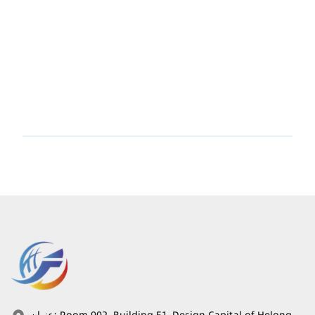
Room 902, Building E1, Design Capital of Helong
:
عنوان