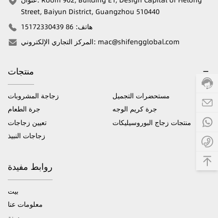
Street, Baiyun District, Guangzhou 510440
هاتف
:
86 15172330439
mac@shifengglobal.com
:
المركز التجاري الإلكتروني
منتجات
مستحضرات التجميل
زجاجة المشروبات
جرة كريم الوجه
جرة الطعام
منتجات زجاج البوروسيليكات
تعيين زجاجات
زجاجات النبيذ
روابط مفيدة
بيت
معلومات عنا
مدونة